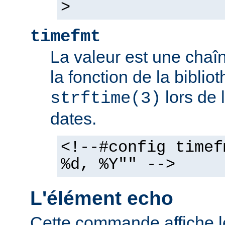
>
timefmt
La valeur est une chaîn
la fonction de la bibli
lors de 
strftime(3)
dates.
<!--#config timef
%d, %Y"" -->
L'élément echo
Cette commande affiche l