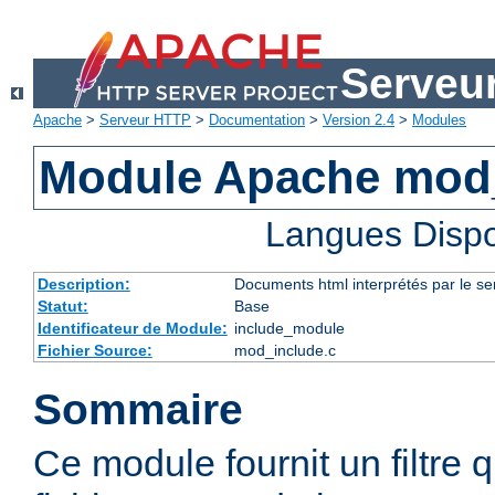
Serveu
Apache
>
Serveur HTTP
>
Documentation
>
Version 2.4
>
Modules
Module Apache mod
Langues Dispo
Description:
Documents html interprétés par le se
Statut:
Base
Identificateur de Module:
include_module
Fichier Source:
mod_include.c
Sommaire
Ce module fournit un filtre qu