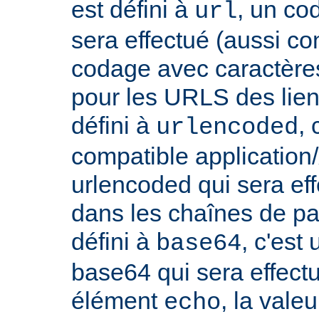
est défini à
, un co
url
sera effectué (aussi c
codage avec caractères
pour les URLS des liens, 
défini à
,
urlencoded
compatible applicatio
urlencoded qui sera effe
dans les chaînes de par
défini à
, c'est
base64
base64 qui sera effect
élément
, la vale
echo