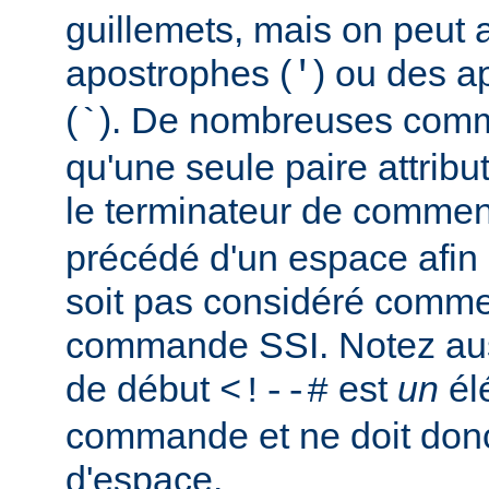
guillemets, mais on peut a
apostrophes (
) ou des a
'
(
). De nombreuses comm
`
qu'une seule paire attribu
le terminateur de comment
précédé d'un espace afin d
soit pas considéré comm
commande SSI. Notez auss
de début
est
un
él
<!--#
commande et ne doit donc
d'espace.