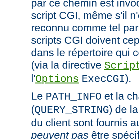
par ce chemin est invo
script CGI, même s'il n
reconnu comme tel par 
scripts CGI doivent ce
dans le répertoire qui c
(via la directive
Scrip
l'
).
Options
ExecCGI
Le
et la c
PATH_INFO
(
) de l
QUERY_STRING
du client sont fournis a
peuvent pas
être spéci