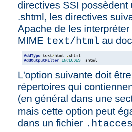
directives SSI possèdent
.shtml, les directives sui
Apache de les interpréter 
MIME
au doc
text/html
AddType
 text
/
html 
.
AddOutputFilter
INCLUDES
.
shtml
L'option suivante doit être
répertoires qui contiennen
(en général dans une sec
mais cette option peut ég
dans un fichier
.htacce