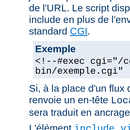
de l'URL. Le script dis
include en plus de l'e
standard
CGI
.
Exemple
<!--#exec cgi="/c
bin/exemple.cgi" 
Si, à la place d'un flux 
renvoie un en-tête
Loc
sera traduit en ancra
L'élément
include v