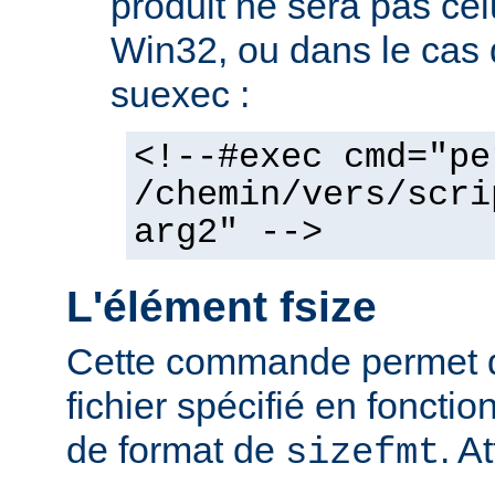
produit ne sera pas cel
Win32, ou dans le cas de
suexec :
<!--#exec cmd="pe
/chemin/vers/scri
arg2" -->
L'élément fsize
Cette commande permet d'a
fichier spécifié en fonctio
de format de
. At
sizefmt