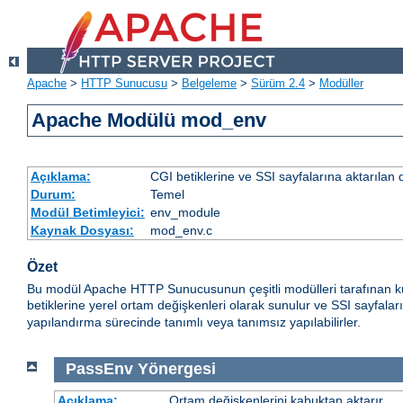
Apache
>
HTTP Sunucusu
>
Belgeleme
>
Sürüm 2.4
>
Modüller
Apache Modülü mod_env
Açıklama:
CGI betiklerine ve SSI sayfalarına aktarılan 
Durum:
Temel
Modül Betimleyici:
env_module
Kaynak Dosyası:
mod_env.c
Özet
Bu modül Apache HTTP Sunucusunun çeşitli modülleri tarafınan ku
betiklerine yerel ortam değişkenleri olarak sunulur ve SSI sayfalar
yapılandırma sürecinde tanımlı veya tanımsız yapılabilirler.
PassEnv
Yönergesi
Açıklama:
Ortam değişkenlerini kabuktan aktarır.