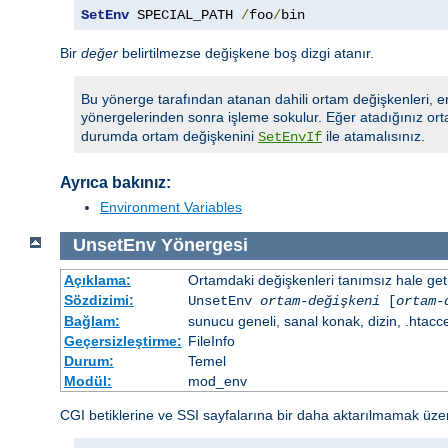
SetEnv
 SPECIAL_PATH 
/
foo
/
bin
Bir
değer
belirtilmezse değişkene boş dizgi atanır.
Bu yönerge tarafından atanan dahili ortam değişkenleri, e
yönergelerinden sonra işleme sokulur. Eğer atadığınız ort
durumda ortam değişkenini
ile atamalısınız.
SetEnvIf
Ayrıca bakınız:
Environment Variables
UnsetEnv
Yönergesi
Açıklama:
Ortamdaki değişkenleri tanımsız hale getir
Sözdizimi:
UnsetEnv
ortam-değişkeni
[
ortam-
Bağlam:
sunucu geneli, sanal konak, dizin, .htacc
Geçersizleştirme:
FileInfo
Durum:
Temel
Modül:
mod_env
CGI betiklerine ve SSI sayfalarına bir daha aktarılmamak üzere