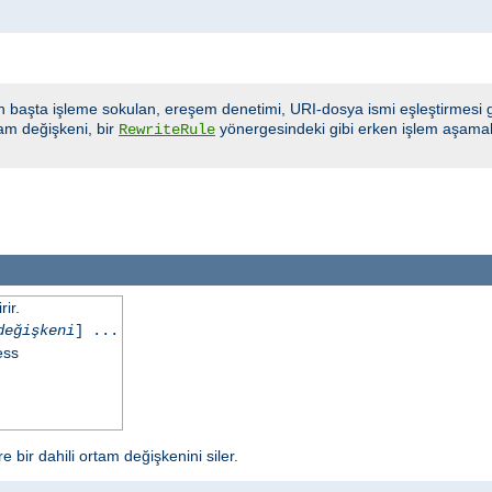
n başta işleme sokulan, ereşem denetimi, URI-dosya ismi eşleştirmesi gi
am değişkeni, bir
yönergesindeki gibi erken işlem aşamala
RewriteRule
ir.
değişkeni
] ...
ess
 bir dahili ortam değişkenini siler.