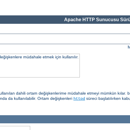
Apache HTTP Sunucusu Sürü
M
değişkenlere müdahale etmek için kullanılır.
llanılan dahili ortam değişkenlerime müdahale etmeyi mümkün kılar. b
ında da kullanılabilir. Ortam değişkenleri
süreci başlatılırken kab
httpd