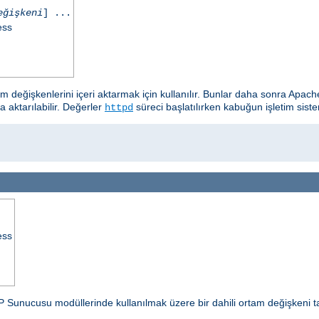
eğişkeni
] ...
ess
tam değişkenlerini içeri aktarmak için kullanılır. Bunlar daha sonra A
a aktarılabilir. Değerler
süreci başlatılırken kabuğun işletim siste
httpd
ess
P Sunucusu modüllerinde kullanılmak üzere bir dahili ortam değişkeni t