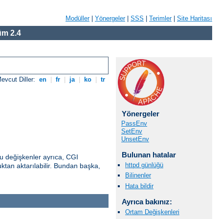
Modüller
|
Yönergeler
|
SSS
|
Terimler
|
Site Haritası
m 2.4
evcut Diller:
en
|
fr
|
ja
|
ko
|
tr
Yönergeler
PassEnv
SetEnv
UnsetEnv
Bulunan hatalar
u değişkenler ayrıca, CGI
httpd günlüğü
uktan aktarılabilir. Bundan başka,
Bilinenler
Hata bildir
Ayrıca bakınız:
Ortam Değişkenleri