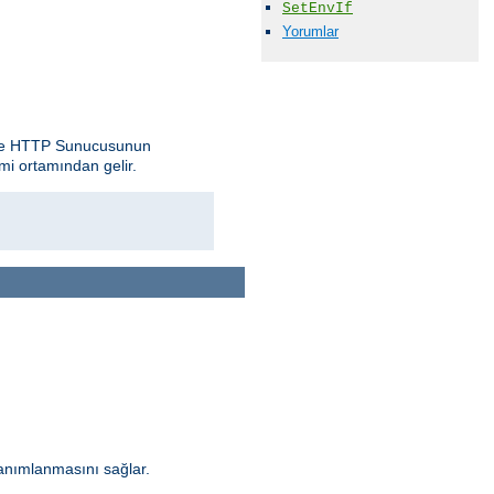
SetEnvIf
Yorumlar
pache HTTP Sunucusunun
mi ortamından gelir.
anımlanmasını sağlar.