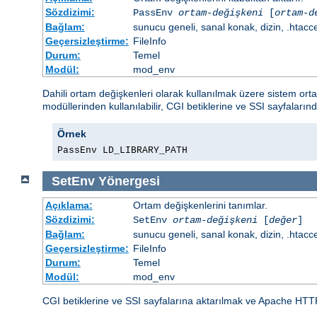
Sözdizimi:
PassEnv
ortam-değişkeni
[
ortam-d
Bağlam:
sunucu geneli, sanal konak, dizin, .htacc
Geçersizleştirme:
FileInfo
Durum:
Temel
Modül:
mod_env
Dahili ortam değişkenleri olarak kullanılmak üzere sistem or
modüllerinden kullanılabilir, CGI betiklerine ve SSI sayfalarınd
Örnek
PassEnv LD_LIBRARY_PATH
SetEnv
Yönergesi
Açıklama:
Ortam değişkenlerini tanımlar.
Sözdizimi:
SetEnv
ortam-değişkeni
[
değer
]
Bağlam:
sunucu geneli, sanal konak, dizin, .htacc
Geçersizleştirme:
FileInfo
Durum:
Temel
Modül:
mod_env
CGI betiklerine ve SSI sayfalarına aktarılmak ve Apache HTT