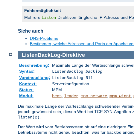
Fehlermöglichkeit
Mehrere
-Direktiven für gleiche IP-Adresse und P
Listen
Siehe auch
DNS-Probleme
Bestimmen, welche Adressen und Ports der Apache v
ListenBackLog
-
Direktive
Beschreibung:
Maximale Länge der Warteschlange schwe
Syntax:
ListenBacklog
backlog
Voreinstellung:
ListenBacklog 511
Kontext:
Serverkonfiguration
Status:
MPM
Modul:
,
,
,
,
beos
leader
mpm_netware
mpm_winnt
Die maximale Länge der Warteschlange schwebender Verbindun
jedoch gewünscht sein, diesen Wert bei TCP-SYN-Angriffen 
.
listen(2)
Der Wert wird vom Betriebssystem oft auf eine niedrigere Ein
Betriebssyteme nicht genau beachten, was für backlog angeg