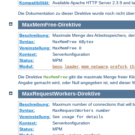
Kompatibilität:
Available Apache HTTP Server 2.3.9 and l
Die Dokumentation zu dieser Direktive wurde noch nicht überse
MaxMemFree
-
Direktive
Beschreibung:
Maximale Menge des Arbeitsspeichers, den 
Syntax:
MaxMemFree
KBytes
Voreinstellung:
MaxMemFree 0
Kontext:
Serverkonfiguration
Status:
MPM
Modul:
,
,
,
,
beos
leader
mpm_netware
prefork
th
Die Direktive
gibt die maximale Menge freier Kil
MaxMemFree
Angabe gemacht wird, oder Null angegeben ist, wird dieser W
MaxRequestWorkers
-
Direktive
Beschreibung:
Maximum number of connections that will 
Syntax:
MaxRequestWorkers
number
Voreinstellung:
See usage for details
Kontext:
Serverkonfiguration
Status:
MPM
Modul:
,
,