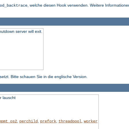
, welche diesen Hook verwenden. Weitere Informationen 
od_backtrace
hutdown server will exit.
tzt. Bitte schauen Sie in die englische Version.
r lauscht
,
,
,
,
mpmt_os2
perchild
prefork
threadpool
worker