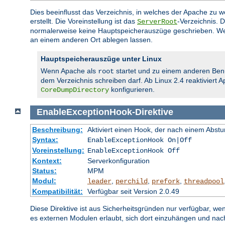
Dies beeinflusst das Verzeichnis, in welches der Apache zu
erstellt. Die Voreinstellung ist das
-Verzeichnis. 
ServerRoot
normalerweise keine Hauptspeicherauszüge geschrieben. We
an einem anderen Ort ablegen lassen.
Hauptspeicherauszüge unter Linux
Wenn Apache als
startet und zu einem anderen Ben
root
dem Verzeichnis schreiben darf. Ab Linux 2.4 reaktiviert
konfigurieren.
CoreDumpDirectory
EnableExceptionHook
-
Direktive
Beschreibung:
Aktiviert einen Hook, der nach einem Abs
Syntax:
EnableExceptionHook On|Off
Voreinstellung:
EnableExceptionHook Off
Kontext:
Serverkonfiguration
Status:
MPM
Modul:
,
,
,
leader
perchild
prefork
threadpool
Kompatibilität:
Verfügbar seit Version 2.0.49
Diese Direktive ist aus Sicherheitsgründen nur verfügbar, we
es externen Modulen erlaubt, sich dort einzuhängen und na