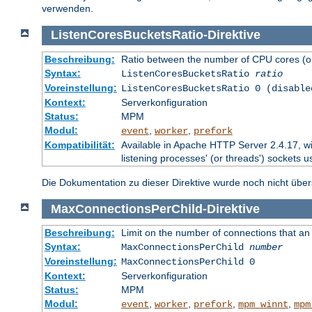
verwenden.
ListenCoresBucketsRatio
-
Direktive
Beschreibung:
Ratio between the number of CPU cores (on
Syntax:
ListenCoresBucketsRatio
ratio
Voreinstellung:
ListenCoresBucketsRatio 0 (disable
Kontext:
Serverkonfiguration
Status:
MPM
Modul:
,
,
event
worker
prefork
Kompatibilität:
Available in Apache HTTP Server 2.4.17, wi
listening processes' (or threads') sockets u
Die Dokumentation zu dieser Direktive wurde noch nicht überse
MaxConnectionsPerChild
-
Direktive
Beschreibung:
Limit on the number of connections that an in
Syntax:
MaxConnectionsPerChild
number
Voreinstellung:
MaxConnectionsPerChild 0
Kontext:
Serverkonfiguration
Status:
MPM
Modul:
,
,
,
,
event
worker
prefork
mpm_winnt
mpm