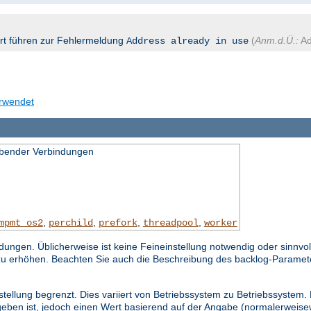
ort führen zur Fehlermeldung
(
Anm.d.Ü.:
Ad
Address already in use
erwendet
bender Verbindungen
,
,
,
,
mpmt_os2
perchild
prefork
threadpool
worker
gen. Üblicherweise ist keine Feineinstellung notwendig oder sinnvol
zu erhöhen. Beachten Sie auch die Beschreibung des backlog-Paramet
stellung begrenzt. Dies variiert von Betriebssystem zu Betriebssystem.
eben ist, jedoch einen Wert basierend auf der Angabe (normalerweisew