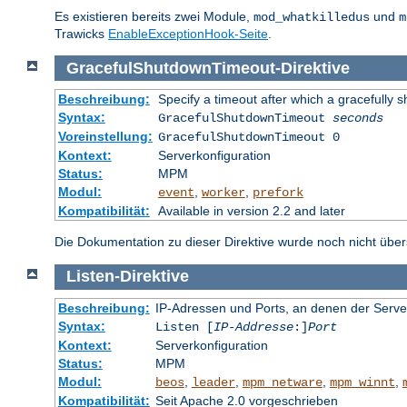
Es existieren bereits zwei Module,
und
mod_whatkilledus
m
Trawicks
EnableExceptionHook-Seite
.
GracefulShutdownTimeout
-
Direktive
Beschreibung:
Specify a timeout after which a gracefully s
Syntax:
GracefulShutdownTimeout
seconds
Voreinstellung:
GracefulShutdownTimeout 0
Kontext:
Serverkonfiguration
Status:
MPM
Modul:
,
,
event
worker
prefork
Kompatibilität:
Available in version 2.2 and later
Die Dokumentation zu dieser Direktive wurde noch nicht überse
Listen
-
Direktive
Beschreibung:
IP-Adressen und Ports, an denen der Serve
Syntax:
Listen [
IP-Addresse
:]
Port
Kontext:
Serverkonfiguration
Status:
MPM
Modul:
,
,
,
,
beos
leader
mpm_netware
mpm_winnt
Kompatibilität:
Seit Apache 2.0 vorgeschrieben