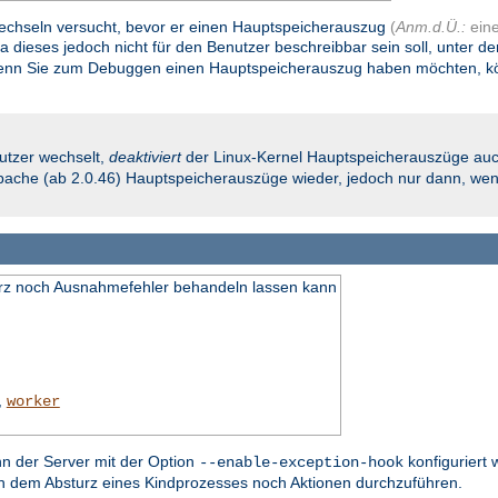
 wechseln versucht, bevor er einen Hauptspeicherauszug
(
Anm.d.Ü.:
ein
Da dieses jedoch nicht für den Benutzer beschreibbar sein soll, unter d
nn Sie zum Debuggen einen Hauptspeicherauszug haben möchten, könn
utzer wechselt,
deaktiviert
der Linux-Kernel Hauptspeicherauszüge auc
 Apache (ab 2.0.46) Hauptspeicherauszüge wieder, jedoch nur dann, wenn
turz noch Ausnahmefehler behandeln lassen kann
,
worker
nn der Server mit der Option
konfiguriert 
--enable-exception-hook
ch dem Absturz eines Kindprozesses noch Aktionen durchzuführen.