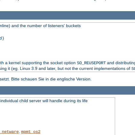
line) and the number of listeners' buckets
d)
th a kernel supporting the socket option
and distributi
SO_REUSEPORT
sing it (eg. Linux 3.9 and later, but not the current implementations of
S
tzt. Bitte schauen Sie in die englische Version.
dividual child server will handle during its life
,
_netware
mpmt_os2