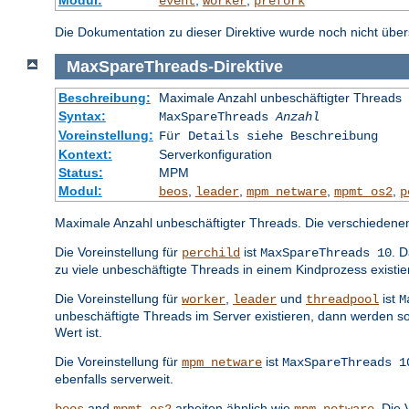
event
worker
prefork
Die Dokumentation zu dieser Direktive wurde noch nicht überse
MaxSpareThreads
-
Direktive
Beschreibung:
Maximale Anzahl unbeschäftigter Threads
Syntax:
MaxSpareThreads
Anzahl
Voreinstellung:
Für Details siehe Beschreibung
Kontext:
Serverkonfiguration
Status:
MPM
Modul:
,
,
,
,
beos
leader
mpm_netware
mpmt_os2
p
Maximale Anzahl unbeschäftigter Threads. Die verschiedene
Die Voreinstellung für
ist
. 
perchild
MaxSpareThreads 10
zu viele unbeschäftigte Threads in einem Kindprozess existi
Die Voreinstellung für
,
und
ist
worker
leader
threadpool
M
unbeschäftigte Threads im Server existieren, dann werden s
Wert ist.
Die Voreinstellung für
ist
mpm_netware
MaxSpareThreads 1
ebenfalls serverweit.
and
arbeiten ähnlich wie
. Die 