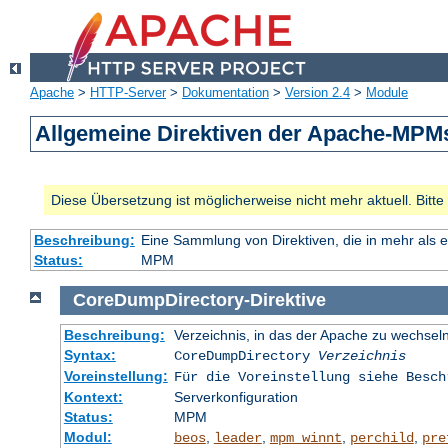
Apache
>
HTTP-Server
>
Dokumentation
>
Version 2.4
>
Module
Allgemeine Direktiven der Apache-MPM
Diese Übersetzung ist möglicherweise nicht mehr aktuell. Bitt
Beschreibung:
Eine Sammlung von Direktiven, die in mehr als 
Status:
MPM
CoreDumpDirectory
-
Direktive
Beschreibung:
Verzeichnis, in das der Apache zu wechseln
Syntax:
CoreDumpDirectory
Verzeichnis
Voreinstellung:
Für die Voreinstellung siehe Besch
Kontext:
Serverkonfiguration
Status:
MPM
Modul:
,
,
,
,
beos
leader
mpm_winnt
perchild
pre