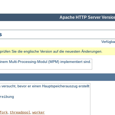
Apache HTTP Server Version
s
Verfügba
e prüfen Sie die englische Version auf die neuesten Änderungen.
einem Multi-Processing-Modul (MPM) implementiert sind.
 versucht, bevor er einen Hauptspeicherauszug erstellt
reibung
,
,
fork
threadpool
worker