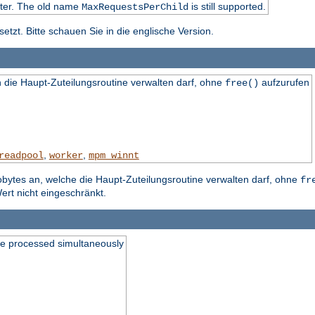
ater. The old name
is still supported.
MaxRequestsPerChild
tzt. Bitte schauen Sie in die englische Version.
die Haupt-Zuteilungsroutine verwalten darf, ohne
aufzurufen
free()
,
,
readpool
worker
mpm_winnt
obytes an, welche die Haupt-Zuteilungsroutine verwalten darf, ohne
fr
ert nicht eingeschränkt.
be processed simultaneously