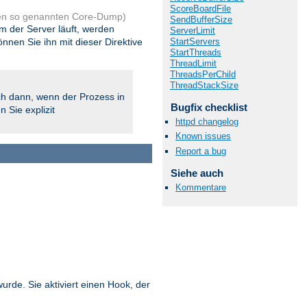
ScoreBoardFile
en so genannten Core-Dump)
SendBufferSize
em der Server läuft, werden
ServerLimit
en Sie ihn mit dieser Direktive
StartServers
StartThreads
ThreadLimit
ThreadsPerChild
ThreadStackSize
h dann, wenn der Prozess in
Bugfix checklist
 Sie explizit
httpd changelog
Known issues
Report a bug
Siehe auch
Kommentare
wurde. Sie aktiviert einen Hook, der