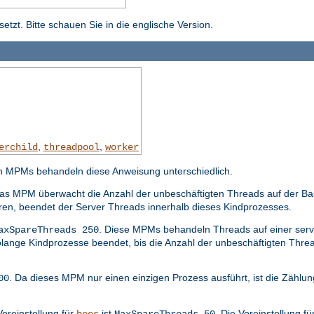
tzt. Bitte schauen Sie in die englische Version.
,
,
erchild
threadpool
worker
n MPMs behandeln diese Anweisung unterschiedlich.
Das MPM überwacht die Anzahl der unbeschäftigten Threads auf der Ba
eren, beendet der Server Threads innerhalb dieses Kindprozesses.
. Diese MPMs behandeln Threads auf einer serv
axSpareThreads 250
olange Kindprozesse beendet, bis die Anzahl der unbeschäftigten Thre
. Da dieses MPM nur einen einzigen Prozess ausführt, ist die Zählu
00
Voreinstellung für
ist
. Die Voreinstellung fü