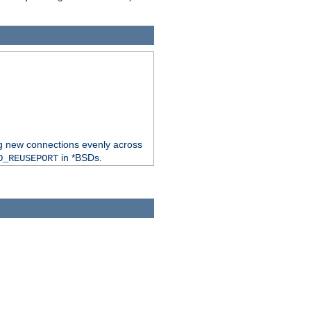
ng new connections evenly across
in *BSDs.
O_REUSEPORT