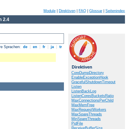
Module
|
Direktiven
|
FAQ
|
Glossar
|
Seitenindex
 2.4
re Sprachen:
de
|
en
|
fr
|
ja
|
tr
Direktiven
CoreDumpDirectory
EnableExceptionHook
GracefulShutdownTimeout
Listen
ListenBackLog
ListenCoresBucketsRatio
MaxConnectionsPerChild
MaxMemFree
MaxRequestWorkers
MaxSpareThreads
MinSpareThreads
PidFile
ReceiveBufferSize