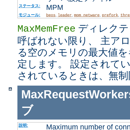
MPM
ステータス:
モジュール:
,
,
,
,
beos
leader
mpm_netware
prefork
thre
ディレクテ
MaxMemFree
呼ばれない限り、 主ア
る空のメモリの最大値を
定します。 設定されて
されているときは、無制
MaxRequestWorker
ブ
Maximum number of connec
説明: