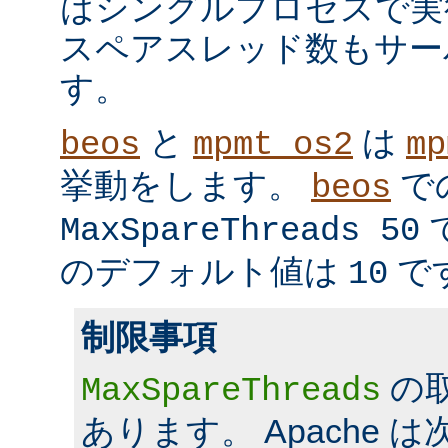
はシングルプロセスで実
スペアスレッド数もサー
す。
と
は
beos
mpmt_os2
mp
挙動をします。
で
beos
MaxSpareThreads 50
のデフォルト値は
で
10
制限事項
の
MaxSpareThreads
あります。 Apache 