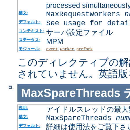
processed simultaneousl
MaxRequestWorkers
n
構文:
See usage for detai
デフォルト:
サーバ設定ファイル
コンテキスト:
MPM
ステータス:
モジュール:
,
,
event
worker
prefork
このディレクティブの解
されていません。英語版
MaxSpareThreads
アイドルスレッドの最大
説明:
MaxSpareThreads
num
構文:
詳細は使用法をご覧下さ
デフォルト: