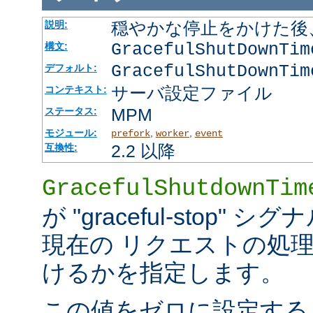
穏やかな停止をかけた後
説明:
GracefulShutDownTi
構文:
GracefulShutDownTim
デフォルト:
サーバ設定ファイル
コンテキスト:
MPM
ステータス:
モジュール:
,
,
prefork
worker
event
2.2 以降
互換性:
GracefulShutdownTim
が "graceful-stop
現在の リクエストの処
けるかを指定します。
この値をゼロに設定する