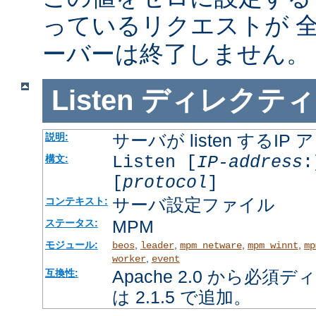
っているリクエストが 
ーバーは終了しません。
Listen
ディレクティ
サーバが listen するI
説明:
Listen [
IP-address
:
構文:
[
protocol
]
サーバ設定ファイル
コンテキスト:
MPM
ステータス:
モジュール:
,
,
,
,
beos
leader
mpm_netware
mpm_winnt
mp
,
worker
event
Apache 2.0 から必
互換性:
は 2.1.5 で追加。