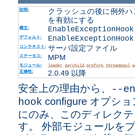
クラッシュの後に例外ハ
説明:
を有効にする
EnableExceptionHook
構文:
EnableExceptionHook
デフォルト:
サーバ設定ファイル
コンテキスト:
MPM
ステータス:
モジュール:
,
,
,
,
leader
perchild
prefork
threadpool
w
2.0.49 以降
互換性:
安全上の理由から、
--e
configure オ
hook
にのみ、このディレクテ
す。 外部モジュールを