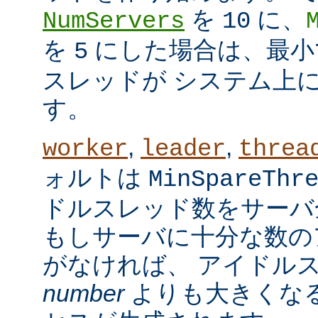
を
に、
NumServers
10
を
にした場合は、最小で
5
スレッドが システム上
す。
,
,
worker
leader
threa
ォルトは
MinSpareThr
ドルスレッド数をサーバ
もしサーバに十分な数の
がなければ、 アイドル
number
よりも大きくなる