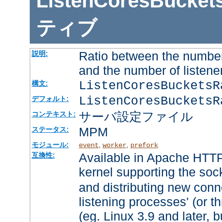
ListenCoresBucket
ティブ
Ratio between the number
説明:
and the number of listene
ListenCoresBuckets
構文:
ListenCoresBucketsR
デフォルト:
サーバ設定ファイル
コンテキスト:
MPM
ステータス:
モジュール:
,
,
event
worker
prefork
Available in Apache HTTP
互換性:
kernel supporting the soc
and distributing new conn
listening processes' (or th
(eg. Linux 3.9 and later, b