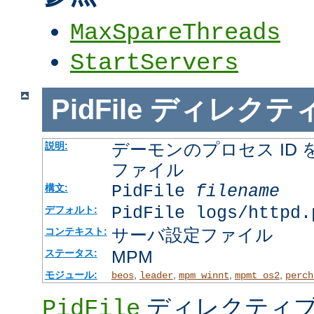
MaxSpareThreads
StartServers
PidFile
ディレクテ
デーモンのプロセス ID
説明:
ファイル
PidFile
filename
構文:
PidFile logs/httpd.
デフォルト:
サーバ設定ファイル
コンテキスト:
MPM
ステータス:
モジュール:
,
,
,
,
beos
leader
mpm_winnt
mpmt_os2
perch
ディレクティブ
PidFile