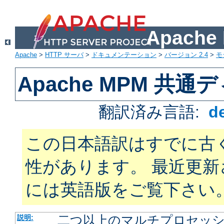
Apach
Apache
>
HTTP サーバ
>
ドキュメンテーション
>
バージョン 2.4
>
モ
Apache MPM 共
翻訳済み言語:
d
この日本語訳はすでに古
性があります。 最近更
には英語版をご覧下さい
二つ以上のマルチプロセッシン
説明: