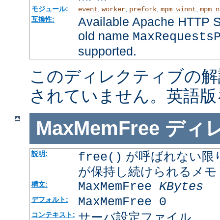
モジュール:
,
,
,
,
event
worker
prefork
mpm_winnt
mpm_n
Available Apache HTTP Se
互換性:
old name
MaxRequests
supported.
このディレクティブの解
されていません。英語版
MaxMemFree
ディ
が呼ばれない限
説明:
free()
が保持し続けられるメモ
MaxMemFree
KBytes
構文:
MaxMemFree 0
デフォルト:
サーバ設定ファイル
コンテキスト: