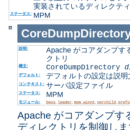
実装されているディレクテ
MPM
ステータス:
CoreDumpDirector
Apache がコアダン
説明:
クトリ
CoreDumpDirectory
d
構文:
デフォルトの設定は説明
デフォルト:
サーバ設定ファイル
コンテキスト:
MPM
ステータス:
モジュール:
,
,
,
,
beos
leader
mpm_winnt
perchild
prefo
Apache がコアダンプ
ディレクトリを制御しま