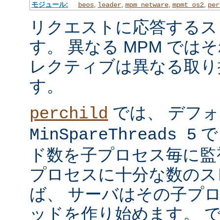
モジュール:
,
,
,
,
beos
leader
mpm_netware
mpmt_os2
per
リクエストに応答するス
す。 異なる MPM では
レクティブは異なる取り
す。
では、 デフ
perchild
で
MinSpareThreads 5
ド数を子プロセス毎に監
プロセスに十分な数のス
ば、 サーバはその子プ
ッドを作り始めます。 