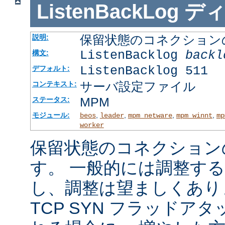
ListenBackLog
デ
保留状態のコネクション
説明:
ListenBacklog
backl
構文:
ListenBacklog 511
デフォルト:
サーバ設定ファイル
コンテキスト:
MPM
ステータス:
モジュール:
,
,
,
,
beos
leader
mpm_netware
mpm_winnt
mp
worker
保留状態のコネクション
す。 一般的には調整す
し、調整は望ましくあり
TCP SYN フラッドア